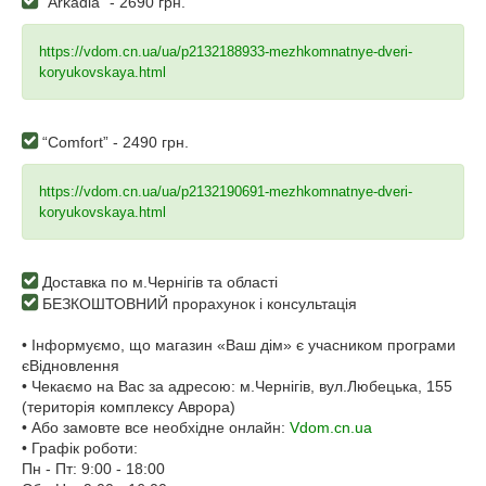
“Arkadia” - 2690 грн.
https://vdom.cn.ua/ua/p2132188933-mezhkomnatnye-dveri-
koryukovskaya.html
“Comfort” - 2490 грн.
https://vdom.cn.ua/ua/p2132190691-mezhkomnatnye-dveri-
koryukovskaya.html
Доставка по м.Чернігів та області
БЕЗКОШТОВНИЙ прорахунок і консультація
• Інформуємо, що магазин «Ваш дім» є учасником програми
єВідновлення
• Чекаємо на Вас за адресою: м.Чернігів, вул.Любецька, 155
(територія комплексу Аврора)
• Або замовте все необхідне онлайн:
Vdom.cn.ua
• Графік роботи:
Пн - Пт: 9:00 - 18:00